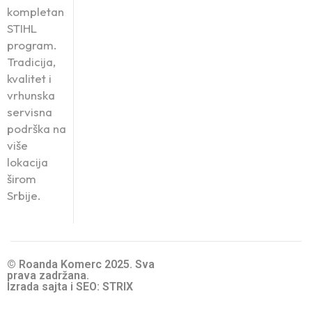
kompletan
STIHL
program.
Tradicija,
kvalitet i
vrhunska
servisna
podrška na
više
lokacija
širom
Srbije.
© Roanda Komerc 2025. Sva
prava zadržana.
Izrada sajta i SEO: STRIX