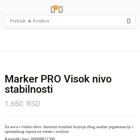
0
Pretraži
🔥 Kosilica
Marker PRO Visok nivo
stabilnosti
1.650
RSD
Za suvo i vlažno drvo. Izuzetni rezultati bojenja zbog snažne pigmentacije i
optimalnog otpora na vreme i svetlost
Kataloški broj: 00008811500