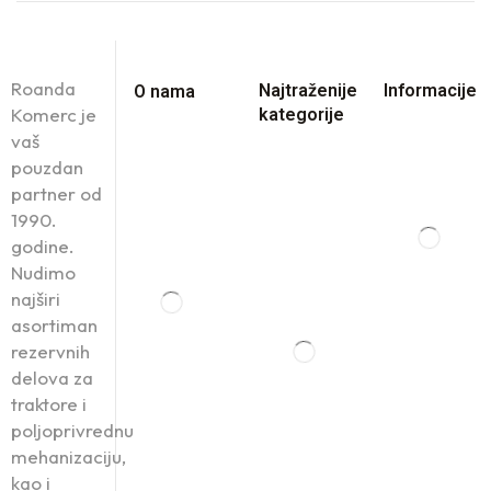
Roanda
Najtraženije
Informacije
O nama
Komerc je
kategorije
vaš
pouzdan
partner od
1990.
godine.
Nudimo
najširi
asortiman
rezervnih
delova za
traktore i
poljoprivrednu
mehanizaciju,
kao i