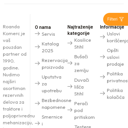
Filteri
Roanda
Najtraženije
Informacije
O nama
Komerc je
kategorije
Uslovi
Servis
Kosilice
vaš
korišćenj
Katalog
Stihl
pouzdan
Opšti
2025
partner od
Bušači
uslovi
Rezervacija
1990.
za
prodaje
proizvoda
godine.
zemlju
Politika
Nudimo
Uputstva
Duvači
privatnos
najširi
za
lišća
asortiman
Politika
upotrebu
Stihl
rezervnih
kolačića
Bezbednosne
delova za
Perači
napomene
traktore i
pod
poljoprivrednu
Smernice
pritiskom
mehanizaciju,
i
Testere