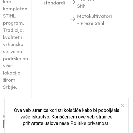
kao i
standardi
Stihl
kompletan
STIHL
Motokultivatori
program.
- Freze Stihl
Tradicija,
kvalitet i
vrhunska
servisna
podrška na
više
lokacija
širom
Srbije.
Ova veb stranica koristi kolačiće kako bi poboljšala
© Roanda Komerc 2025. Sva
vaše iskustvo. Korišćenjem ove veb stranice
prava zadržana.
prihvatate uslova naše
Politike privatnosti
.
Izrada sajta i SEO: STRIX