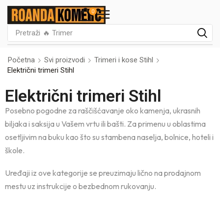
0
Pretraži
🔥 Trimer
Početna
Svi proizvodi
Trimeri i kose Stihl
Električni trimeri Stihl
Električni trimeri Stihl
Posebno pogodne za raščišćavanje oko kamenja, ukrasnih
biljaka i saksija u Vašem vrtu ili bašti. Za primenu u oblastima
osetljivim na buku kao što su stambena naselja, bolnice, hoteli i
škole.
Uređaji iz ove kategorije se preuzimaju lično na prodajnom
mestu uz instrukcije o bezbednom rukovanju.