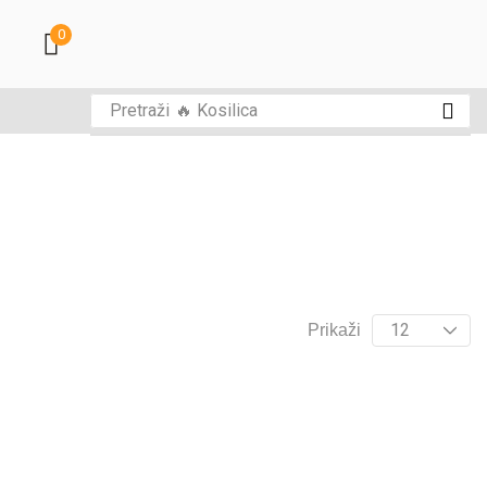
0
Pretraži
🔥 Kosilica
Prikaži