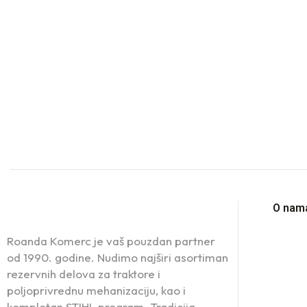
O nam
Roanda Komerc je vaš pouzdan partner
od 1990. godine. Nudimo najširi asortiman
rezervnih delova za traktore i
poljoprivrednu mehanizaciju, kao i
kompletan STIHL program. Tradicija,