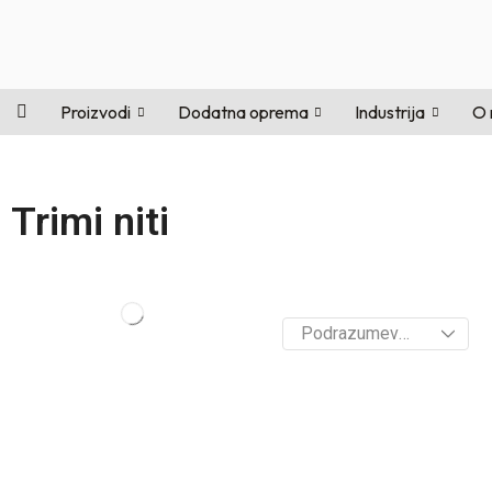
Proizvodi
Dodatna oprema
Industrija
O
Trimi niti