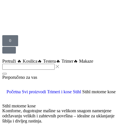
0
Pretraži
🔥 Kosilica
🔥 Testera
🔥 Trimer
🔥 Makaze
Preporučeno za vas
Početna
Svi proizvodi
Trimeri i kose Stihl
Stihl motorne kose
Stihl motorne kose
Komforne, dugotrajne mašine sa velikom snagom namenjene
održavanju velikih i zahtevnih površina – idealne za uklanjanje
šiblja i divljeg rastinja.