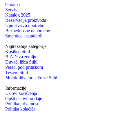
O nama
Servis
Katalog 2025
Rezervacija proizvoda
Uputstva za upotrebu
Bezbednosne napomene
Smernice i standardi
Najtraženije kategorije
Kosilice Stihl
Bušači za zemlju
Duvači lišća Stihl
Perači pod pritiskom
Testere Stihl
Motokultivatori - Freze Stihl
Informacije
Uslovi korišćenja
Opšti uslovi prodaje
Politika privatnosti
Politika kolačića