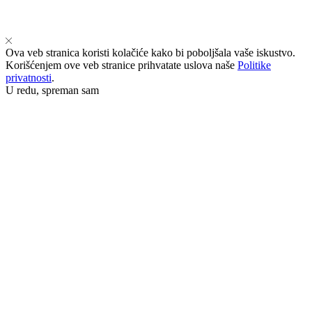
Ova veb stranica koristi kolačiće kako bi poboljšala vaše iskustvo.
Korišćenjem ove veb stranice prihvatate uslova naše
Politike
privatnosti
.
U redu, spreman sam