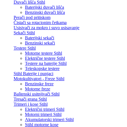
Duvači lišća Stihl
Baterijski duvači lišća
Benzinski duvači lišća
Perači pod pritiskom
Čistači sa rotacionim četkama
Usisivači za mokro i suvo usisavanje
Sekači Stihl
Baterijski sekači
Benzinski sekači
Testere Stihl
Motorne testere Stihl
Električne testere Stihl
Testere na baterije Stihl
Teleskopske testere
Stihl Baterije i punjaci
Motokultivatori - Freze Stihl
Benzinske freze
Motorne freze
Baštenski usitnjivači Stihl
Tresači grana Stihl
Trimeri i kose Stihl
Električni trimeri Stihl
Motorni trimeri Stihl
Akumulatorski trimeri Stihl
Stihl motorne kose