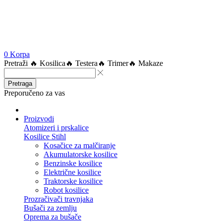
0
Korpa
Pretraži
🔥 Kosilica
🔥 Testera
🔥 Trimer
🔥 Makaze
Pretraga
Preporučeno za vas
Proizvodi
Atomizeri i prskalice
Kosilice Stihl
Kosačice za malčiranje
Akumulatorske kosilice
Benzinske kosilice
Električne kosilice
Traktorske kosilice
Robot kosilice
Prozračivači travnjaka
Bušači za zemlju
Oprema za bušače