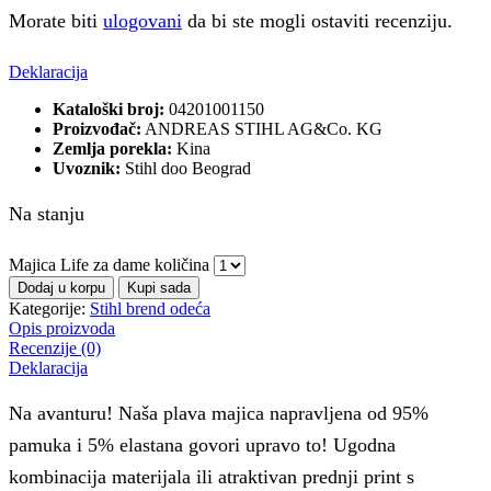
Morate biti
ulogovani
da bi ste mogli ostaviti recenziju.
Deklaracija
Kataloški broj:
04201001150
Proizvođač:
ANDREAS STIHL AG&Co. KG
Zemlja porekla:
Kina
Uvoznik:
Stihl doo Beograd
Na stanju
Majica Life za dame količina
Dodaj u korpu
Kupi sada
Kategorije:
Stihl brend odeća
Opis proizvoda
Recenzije (0)
Deklaracija
Na avanturu! Naša plava majica napravljena od 95%
pamuka i 5% elastana govori upravo to! Ugodna
kombinacija materijala ili atraktivan prednji print s