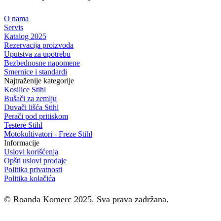
O nama
Servis
Katalog 2025
Rezervacija proizvoda
Uputstva za upotrebu
Bezbednosne napomene
Smernice i standardi
Najtraženije kategorije
Kosilice Stihl
Bušači za zemlju
Duvači lišća Stihl
Perači pod pritiskom
Testere Stihl
Motokultivatori - Freze Stihl
Informacije
Uslovi korišćenja
Opšti uslovi prodaje
Politika privatnosti
Politika kolačića
© Roanda Komerc 2025. Sva prava zadržana.