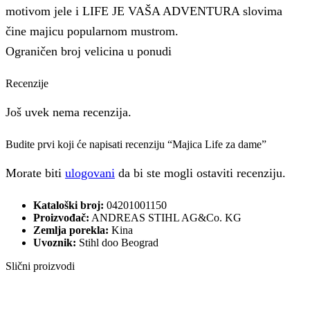
motivom jele i LIFE JE VAŠA ADVENTURA slovima
čine majicu popularnom mustrom.
Ograničen broj velicina u ponudi
Recenzije
Još uvek nema recenzija.
Budite prvi koji će napisati recenziju “Majica Life za dame”
Morate biti
ulogovani
da bi ste mogli ostaviti recenziju.
Kataloški broj:
04201001150
Proizvođač:
ANDREAS STIHL AG&Co. KG
Zemlja porekla:
Kina
Uvoznik:
Stihl doo Beograd
Slični proizvodi