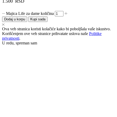
1.500
RSD
Majica Life za dame količina
Dodaj u korpu
Kupi sada
Ova veb stranica koristi kolačiće kako bi poboljšala vaše iskustvo.
Korišćenjem ove veb stranice prihvatate uslova naše
Politike
privatnosti
.
U redu, spreman sam