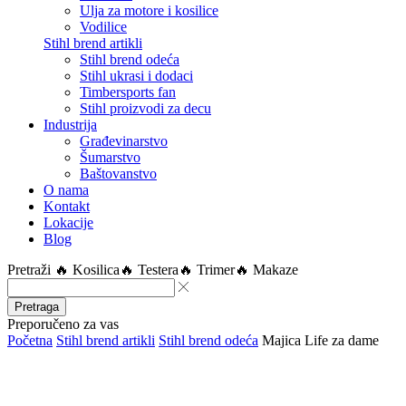
Ulja za motore i kosilice
Vodilice
Stihl brend artikli
Stihl brend odeća
Stihl ukrasi i dodaci
Timbersports fan
Stihl proizvodi za decu
Industrija
Građevinarstvo
Šumarstvo
Baštovanstvo
O nama
Kontakt
Lokacije
Blog
Pretraži
🔥 Kosilica
🔥 Testera
🔥 Trimer
🔥 Makaze
Pretraga
Preporučeno za vas
Početna
Stihl brend artikli
Stihl brend odeća
Majica Life za dame