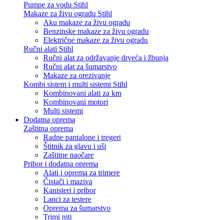
Pumpe za vodu Stihl
Makaze za živu ogradu Stihl
Aku makaze za živu ogradu
Benzinske makaze za živu ogradu
Električne makaze za živu ogradu
Ručni alati Stihl
Ručni alat za održavanje drveća i žbunja
Ručni alat za šumarstvo
Makaze za orezivanje
Kombi sistem i multi sistemi Stihl
Kombinovani alati za km
Kombinovani motori
Multi sistemi
Dodatna oprema
Zaštitna oprema
Radne pantalone i tregeri
Štitnik za glavu i uši
Zaštitne naočare
Pribor i dodatna oprema
Alati i oprema za trimere
Čistači i maziva
Kanisteri i pribor
Lanci za testere
Oprema za šumarstvo
Trimi niti