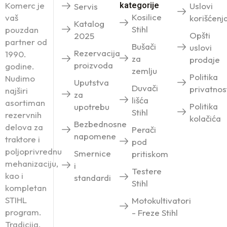
Komerc je
kategorije
Uslovi
Servis
Kosilice
vaš
korišćenj
Katalog
Stihl
pouzdan
Opšti
2025
partner od
Bušači
uslovi
Rezervacija
1990.
za
prodaje
proizvoda
godine.
zemlju
Politika
Nudimo
Uputstva
Duvači
privatnos
najširi
za
lišća
asortiman
Politika
upotrebu
Stihl
rezervnih
kolačića
Bezbednosne
delova za
Perači
napomene
traktore i
pod
poljoprivrednu
Smernice
pritiskom
mehanizaciju,
i
Testere
kao i
standardi
Stihl
kompletan
STIHL
Motokultivatori
program.
- Freze Stihl
Tradicija,