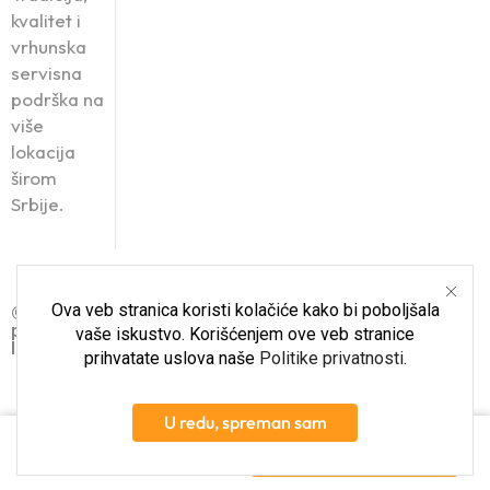
kvalitet i
vrhunska
servisna
podrška na
više
lokacija
širom
Srbije.
Ova veb stranica koristi kolačiće kako bi poboljšala
© Roanda Komerc 2025. Sva
prava zadržana.
vaše iskustvo. Korišćenjem ove veb stranice
Izrada sajta i SEO: STRIX
prihvatate uslova naše
Politike privatnosti
.
U redu, spreman sam
18.699
RSD
Dodaj u korpu