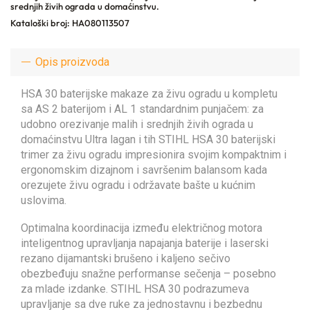
srednjih živih ograda u domaćinstvu.
Kataloški broj: HA080113507
Opis proizvoda
HSA 30 baterijske makaze za živu ogradu u kompletu
sa AS 2 baterijom i AL 1 standardnim punjačem: za
udobno orezivanje malih i srednjih živih ograda u
domaćinstvu Ultra lagan i tih STIHL HSA 30 baterijski
trimer za živu ogradu impresionira svojim kompaktnim i
ergonomskim dizajnom i savršenim balansom kada
orezujete živu ogradu i održavate bašte u kućnim
uslovima.
Optimalna koordinacija između električnog motora
inteligentnog upravljanja napajanja baterije i laserski
rezano dijamantski brušeno i kaljeno sečivo
obezbeđuju snažne performanse sečenja – posebno
za mlade izdanke. STIHL HSA 30 podrazumeva
upravljanje sa dve ruke za jednostavnu i bezbednu