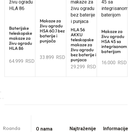
Makaze za
živu ogradu
Baterijske
HLA 56
HSA 60.1 bez
Makaze za
teleskopske
AKKU
baterije i
živu ogradu
makaze za
teleskopske
punjača
HSA 45 sa
živu ogradu
makaze za
integrisanom
HLA 86
živu ogradu
baterijom
bez baterije i
33.899
RSD
punjaca
64.999
RSD
16.000
RSD
29.299
RSD
Roanda
Najtraženije
Informacije
O nama