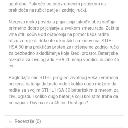
upotrebu. Pokreće se istovremenim pritiskom na
prekidače na ručici petlje i zadnjoj ručki.
Njegova meka površina prijanjanja takođe obezbeđuje
primetno dobro prijanjanje u svakom smeru rada. Zaštita
vrha štiti sečiva od oštećenja na primer kada radite
blizu zemlje ili dolazite u kontakt sa zidovima. STIHL
HSA 30 ima praktičan prsten za nošenje na zadnjoj ručki
za bezbedno skladištenje koje štedi prostor. Baterijske
makaze za živu ogradu HSA 30 imaju vodilicu dužine 45
cm.
Pogledajte naš STIHL pregled životnog veka i vremena
punjenja baterija da biste videli koliko dugo možete da
radite sa svojim STIHL HSA 30 baterijskim trimerom za
živu ogradu i koliko dugo baterija koju koristite treba da
se napuni. Duyina reza 45 cm Dostignu?
Recenzije (0)