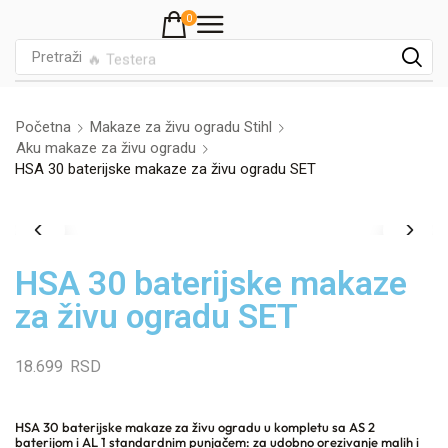
0
Pretraži
🔥 Testera
Početna
Makaze za živu ogradu Stihl
Aku makaze za živu ogradu
HSA 30 baterijske makaze za živu ogradu SET
HSA 30 baterijske makaze
za živu ogradu SET
18.699
RSD
HSA 30 baterijske makaze za živu ogradu u kompletu sa AS 2
baterijom i AL 1 standardnim punjačem: za udobno orezivanje malih i