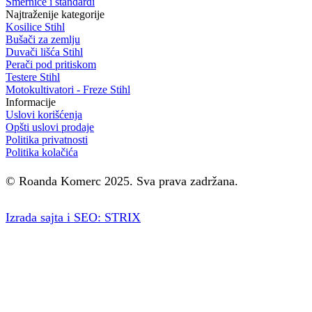
Smernice i standardi
Najtraženije kategorije
Kosilice Stihl
Bušači za zemlju
Duvači lišća Stihl
Perači pod pritiskom
Testere Stihl
Motokultivatori - Freze Stihl
Informacije
Uslovi korišćenja
Opšti uslovi prodaje
Politika privatnosti
Politika kolačića
© Roanda Komerc 2025. Sva prava zadržana.
Izrada sajta i SEO: STRIX