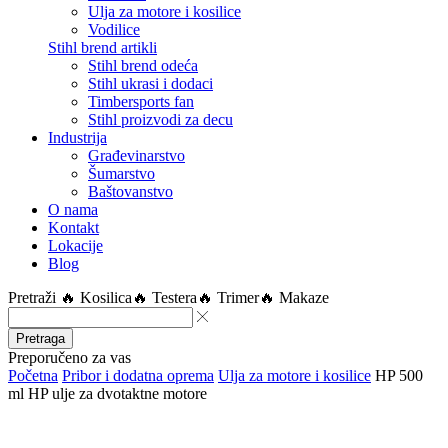
Ulja za motore i kosilice
Vodilice
Stihl brend artikli
Stihl brend odeća
Stihl ukrasi i dodaci
Timbersports fan
Stihl proizvodi za decu
Industrija
Građevinarstvo
Šumarstvo
Baštovanstvo
O nama
Kontakt
Lokacije
Blog
Pretraži
🔥 Kosilica
🔥 Testera
🔥 Trimer
🔥 Makaze
Pretraga
Preporučeno za vas
Početna
Pribor i dodatna oprema
Ulja za motore i kosilice
HP 500
ml HP ulje za dvotaktne motore