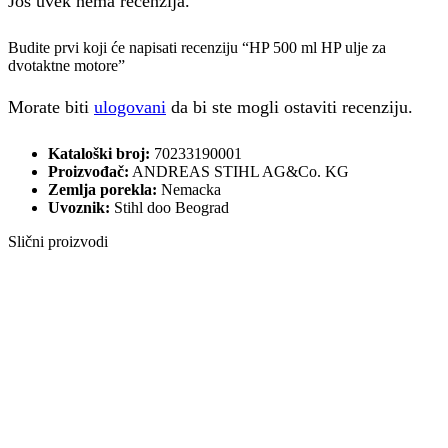
Još uvek nema recenzija.
Budite prvi koji će napisati recenziju “HP 500 ml HP ulje za
dvotaktne motore”
Morate biti
ulogovani
da bi ste mogli ostaviti recenziju.
Kataloški broj:
70233190001
Proizvođač:
ANDREAS STIHL AG&Co. KG
Zemlja porekla:
Nemacka
Uvoznik:
Stihl doo Beograd
Slični proizvodi