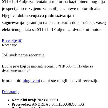
STIHL HP ulje za dvotaktni motor na bazi mineralnog ulja
je specijalno razvijeno za ozbiljne zahteve motornih alata.
Njegova dobra
svojstva podmazivanja i
sagorevanja
garantuju da ćete ostvariti dobar učinak vašeg
električnog alata sa STIHL HP uljem za dvotaktni motor.
Recenzije (0)
Recenzije
Još uvek nema recenzija.
Budite prvi koji će napisati recenziju “HP 500 ml HP ulje za
dvotaktne motore”
Morate biti
ulogovani
da bi ste mogli ostaviti recenziju.
Deklaracija
Kataloški broj:
70233190001
Proizvođač:
ANDREAS STIHL AG&Co. KG