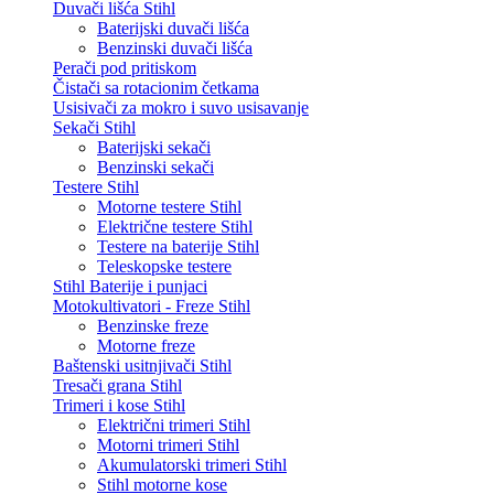
Duvači lišća Stihl
Baterijski duvači lišća
Benzinski duvači lišća
Perači pod pritiskom
Čistači sa rotacionim četkama
Usisivači za mokro i suvo usisavanje
Sekači Stihl
Baterijski sekači
Benzinski sekači
Testere Stihl
Motorne testere Stihl
Električne testere Stihl
Testere na baterije Stihl
Teleskopske testere
Stihl Baterije i punjaci
Motokultivatori - Freze Stihl
Benzinske freze
Motorne freze
Baštenski usitnjivači Stihl
Tresači grana Stihl
Trimeri i kose Stihl
Električni trimeri Stihl
Motorni trimeri Stihl
Akumulatorski trimeri Stihl
Stihl motorne kose