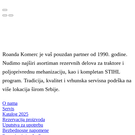
Roanda Komerc je vaš pouzdan partner od 1990. godine.
Nudimo najširi asortiman rezervnih delova za traktore i
poljoprivrednu mehanizaciju, kao i kompletan STIHL
program. Tradicija, kvalitet i vrhunska servisna podrška na
više lokacija širom Srbije.
O nama
Servis
Katalog 2025
Rezervacija proizvoda
Uputstva za upotrebu
Bezbednosne napomene