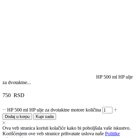
HP 500 ml HP ulje
za dvotaktne...
750
RSD
HP 500 ml HP ulje za dvotaktne motore količina
Dodaj u korpu
Kupi sada
Ova veb stranica koristi kolačiće kako bi poboljšala vaše iskustvo.
Korišćenjem ove veb stranice prihvatate uslova naše
Politike