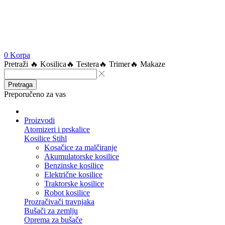
0
Korpa
Pretraži
🔥 Kosilica
🔥 Testera
🔥 Trimer
🔥 Makaze
Pretraga
Preporučeno za vas
Proizvodi
Atomizeri i prskalice
Kosilice Stihl
Kosačice za malčiranje
Akumulatorske kosilice
Benzinske kosilice
Električne kosilice
Traktorske kosilice
Robot kosilice
Prozračivači travnjaka
Bušači za zemlju
Oprema za bušače