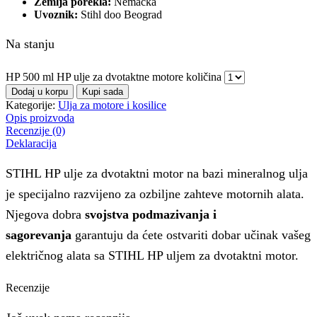
Zemlja porekla:
Nemacka
Uvoznik:
Stihl doo Beograd
Na stanju
HP 500 ml HP ulje za dvotaktne motore količina
Dodaj u korpu
Kupi sada
Kategorije:
Ulja za motore i kosilice
Opis proizvoda
Recenzije (0)
Deklaracija
STIHL HP ulje za dvotaktni motor na bazi mineralnog ulja
je specijalno razvijeno za ozbiljne zahteve motornih alata.
Njegova dobra
svojstva podmazivanja i
sagorevanja
garantuju da ćete ostvariti dobar učinak vašeg
električnog alata sa STIHL HP uljem za dvotaktni motor.
Recenzije