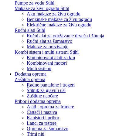
Pumpe za vodu Stihl
Makaze za živu ogradu Stihl
Aku makaze za živu ogradu
Benzinske makaze za živu ogradu
Električne makaze za živu ogradu
Ručni alati Stihl
Ručni alat za održavanje drveća i žbunja
Ručni alat za šumarstvo
Makaze za orezivanje
Kombi sistem i multi sistemi Stihl
Kombinovani alati za km
Kombinovani motori
Multi sistemi
Dodatna oprema
Zaštitna oprema
Radne pantalone i tregeri
Štitnik za glavu i uši
Zaštitne naočare
Pribor i dodatna oprema
Alati i oprema za trimere
Čistači i maziva
Kanisteri i pribor
Lanci za testere
Oprema za šumarstvo
Trimi niti