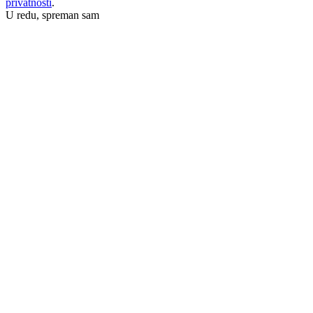
privatnosti
.
U redu, spreman sam