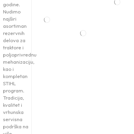
godine.
Nudimo
najširi
asortiman
rezervnih
delova za
traktore i
poljoprivrednu
mehanizaciju,
kao i
kompletan
STIHL
program.
Tradicija,
kvalitet i
vrhunska
servisna
podrška na
više