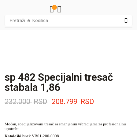
0
Pretraži
🔥 Kosilica
sp 482 Specijalni tresač
stabala 1,86
232.000
RSD
208.799
RSD
Moćan, specijalizovani tresač sa smanjenim vibracijama za profesionalnu
upotrebu
Kataloški broj:
VB01-200-0008