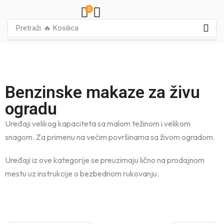
0
Pretraži
🔥 Kosilica
Benzinske makaze za živu
ogradu
Uređaji velikog kapaciteta sa malom težinom i velikom
snagom. Za primenu na većim površinama sa živom ogradom.
Uređaji iz ove kategorije se preuzimaju lično na prodajnom
mestu uz instrukcije o bezbednom rukovanju.