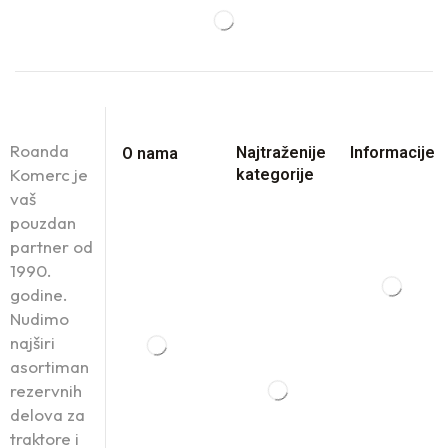
Roanda
Najtraženije
Informacije
O nama
Komerc je
kategorije
vaš
pouzdan
partner od
1990.
godine.
Nudimo
najširi
asortiman
rezervnih
delova za
traktore i