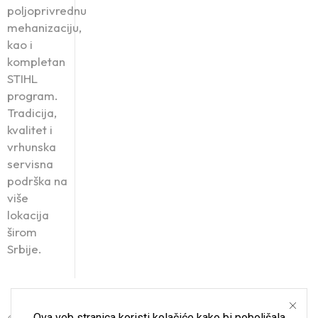
poljoprivrednu
mehanizaciju,
kao i
kompletan
STIHL
program.
Tradicija,
kvalitet i
vrhunska
servisna
podrška na
više
lokacija
širom
Srbije.
Ova veb stranica koristi kolačiće kako bi poboljšala